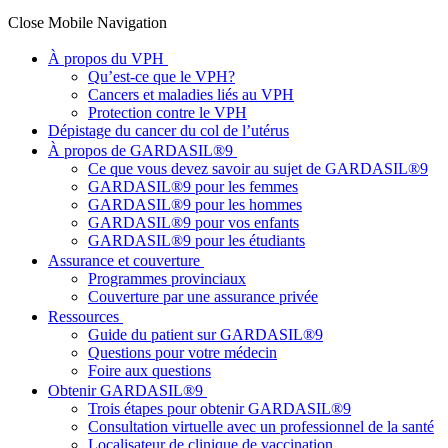
Close Mobile Navigation
À propos du VPH
Qu’est-ce que le VPH?
Cancers et maladies liés au VPH
Protection contre le VPH
Dépistage du cancer du col de l’utérus
À propos de GARDASIL®9
Ce que vous devez savoir au sujet de GARDASIL®9
GARDASIL®9 pour les femmes
GARDASIL®9 pour les hommes
GARDASIL®9 pour vos enfants
GARDASIL®9 pour les étudiants
Assurance et couverture
Programmes provinciaux
Couverture par une assurance privée
Ressources
Guide du patient sur GARDASIL®9
Questions pour votre médecin
Foire aux questions
Obtenir GARDASIL®9
Trois étapes pour obtenir GARDASIL®9
Consultation virtuelle avec un professionnel de la santé
Localisateur de clinique de vaccination